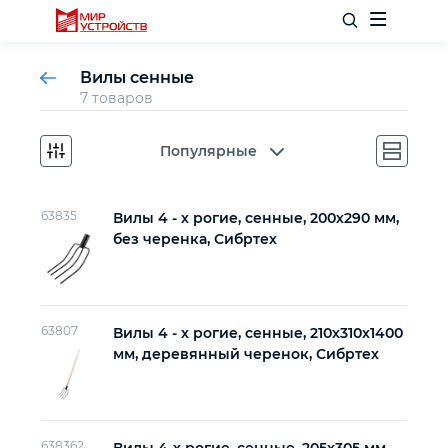
Вилы сенные
7 товаров
Популярные
Отделочный инструмент
Слесарный инструмент
63835
Вилы 4 - х рогие, сенные, 200х290 мм,
без черенка, Сибртех
Столярный инструмент
Садовый инвентарь
63807
Вилы 4 - х рогие, сенные, 210х310х1400
мм, деревянный черенок, Сибртех
Измерительный инструмент
Силовое оборудование
638362