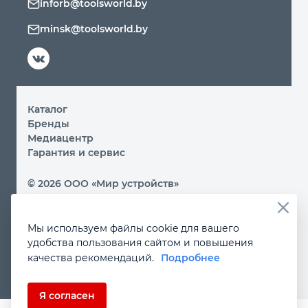
inforb@toolsworld.by
minsk@toolsworld.by
Каталог
Бренды
Медиацентр
Гарантия и сервис
© 2026 ООО «Мир устройств»
Вы принимаете условия политики обработки
персональных данных и пользовательского соглашения
Мы используем файлы cookie для вашего
каждый раз, когда посещаете наш сайт и оставляете свои
данные в любой форме на сайте by.toolsworld.com
удобства пользования сайтом и повышения
Если Вы не даете согласия на обработку своих
качества рекомендаций.
Подробнее
персональных данных, Вам необходимо покинуть наш
сайт.
Я согласен