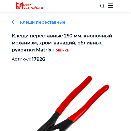
Клещи переставные
Клещи переставные 250 мм, кнопочный
механизм, хром-ванадий, обливные
Отделочный инструмент
рукоятки Matrix
Новинка
Артикул:
17926
Слесарный инструмент
Столярный инструмент
Садовый инвентарь
Измерительный инструмент
Силовое оборудование