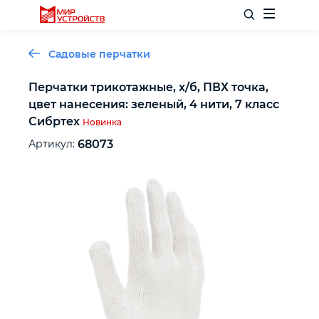
Садовые перчатки
Перчатки трикотажные, х/б, ПВХ точка,
цвет нанесения: зеленый, 4 нити, 7 класс
Отделочный инструмент
Сибртех
Новинка
Артикул:
68073
Слесарный инструмент
Столярный инструмент
Садовый инвентарь
Измерительный инструмент
Силовое оборудование