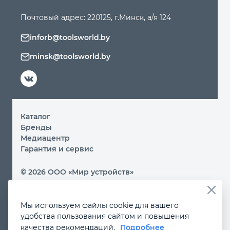
Почтовый адрес: 220125, г.Минск, а/я 124
inforb@toolsworld.by
minsk@toolsworld.by
Каталог
Бренды
Медиацентр
Гарантия и сервис
© 2026 ООО «Мир устройств»
Вы принимаете условия политики обработки
персональных данных и пользовательского соглашения
Мы используем файлы cookie для вашего
каждый раз, когда посещаете наш сайт и оставляете свои
данные в любой форме на сайте by.toolsworld.com
удобства пользования сайтом и повышения
Если Вы не даете согласия на обработку своих
качества рекомендаций.
Подробнее