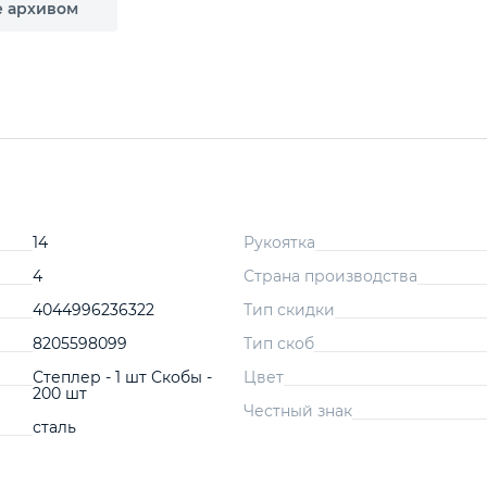
е архивом
14
Рукоятка
4
Страна производства
4044996236322
Тип скидки
8205598099
Тип скоб
Степлер - 1 шт Скобы -
Цвет
200 шт
Честный знак
сталь