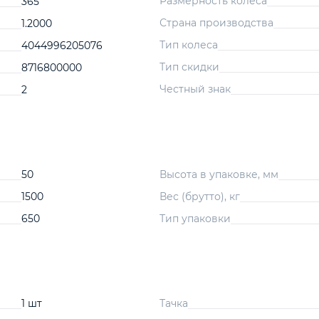
Размерность колеса
365
Страна производства
1.2000
Тип колеса
4044996205076
Тип скидки
8716800000
Честный знак
2
50
Высота в упаковке, мм
1500
Вес (брутто), кг
650
Тип упаковки
1 шт
Тачка