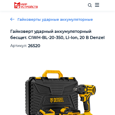
Гайковерты ударные аккумуляторные
Гайковерт ударный аккумуляторный
бесщет. CIWH-BL-20-350, Li-Ion, 20 В Denzel
Отделочный инструмент
Артикул:
26520
Слесарный инструмент
Столярный инструмент
Садовый инвентарь
Измерительный инструмент
Силовое оборудование