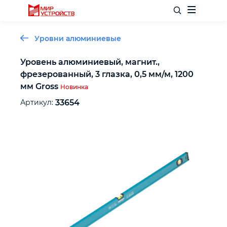
Уровни алюминиевые
Уровень алюминиевый, магнит.,
фрезерованный, 3 глазка, 0,5 мм/м, 1200
Отделочный инструмент
мм Gross
Новинка
Артикул:
33654
Слесарный инструмент
Столярный инструмент
Садовый инвентарь
Измерительный инструмент
Силовое оборудование