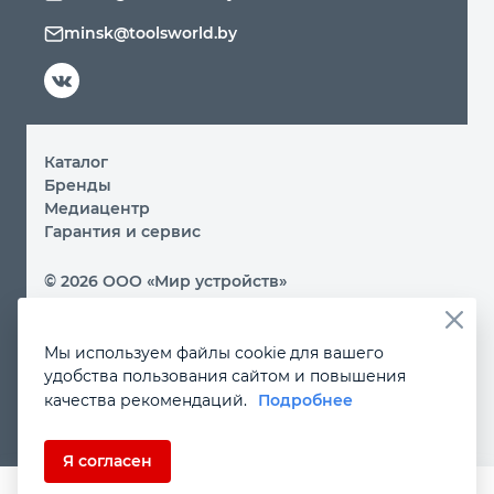
minsk@toolsworld.by
Каталог
Бренды
Медиацентр
Гарантия и сервис
© 2026 ООО «Мир устройств»
Вы принимаете условия политики обработки
персональных данных и пользовательского соглашения
Мы используем файлы cookie для вашего
каждый раз, когда посещаете наш сайт и оставляете свои
данные в любой форме на сайте by.toolsworld.com
удобства пользования сайтом и повышения
Если Вы не даете согласия на обработку своих
качества рекомендаций.
Подробнее
персональных данных, Вам необходимо покинуть наш
сайт.
Я согласен