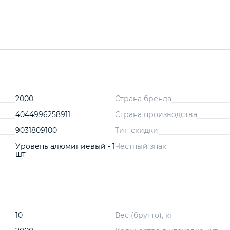
2000
Страна бренда
4044996258911
Страна производства
9031809100
Тип скидки
Уровень алюминиевый - 1
Честный знак
шт
10
Вес (брутто), кг